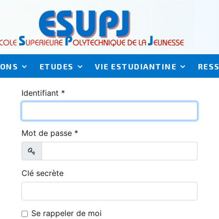
IONS
ETUDES
VIE ESTUDIANTINE
RES
Identifiant
*
Mot de passe
*
Afficher
Clé secrète
Se rappeler de moi