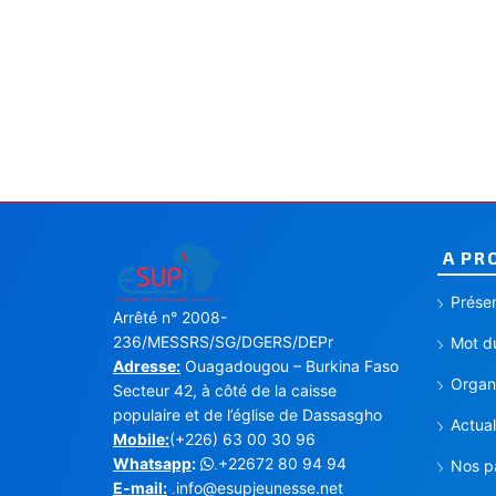
A PR
Présen
Arrêté n° 2008-
236/MESSRS/SG/DGERS/DEPr
Mot du
Adresse:
Ouagadougou – Burkina Faso
Organi
Secteur 42, à côté de la caisse
populaire et de l’église de Dassasgho
Actual
Mobile:
(+226) 63 00 30 96
Whatsapp
:
+22672 80 94 94
.
Nos p
E-mail:
info@esupjeunesse.net
.