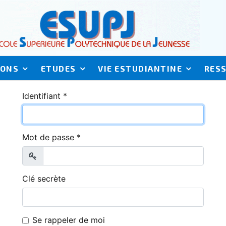
IONS
ETUDES
VIE ESTUDIANTINE
RES
Identifiant
*
Mot de passe
*
Afficher
Clé secrète
Se rappeler de moi