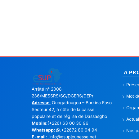
A PR
Présen
Arrêté n° 2008-
236/MESSRS/SG/DGERS/DEPr
Mot du
Adresse:
Ouagadougou – Burkina Faso
Organi
Secteur 42, à côté de la caisse
populaire et de l’église de Dassasgho
Actual
Mobile:
(+226) 63 00 30 96
Whatsapp
:
+22672 80 94 94
.
Nos p
E-mail:
info@esupjeunesse.net
.