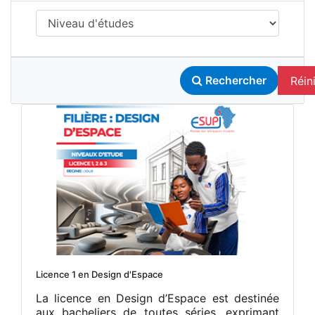
Réini
Rechercher
Licence 1 en Design d'Espace
La licence en Design d’Espace est destinée
aux bacheliers de toutes séries, exprimant