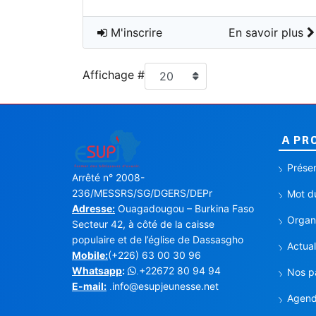
M'inscrire
En savoir plus
Affichage #
20
A PR
Présen
Arrêté n° 2008-
236/MESSRS/SG/DGERS/DEPr
Mot du
Adresse:
Ouagadougou – Burkina Faso
Organi
Secteur 42, à côté de la caisse
populaire et de l’église de Dassasgho
Actual
Mobile:
(+226) 63 00 30 96
Whatsapp
:
+22672 80 94 94
.
Nos p
E-mail:
info@esupjeunesse.net
.
Agen