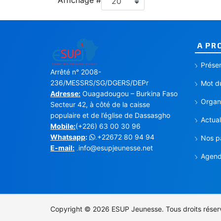
Affichage #
20
A PR
Présen
Arrêté n° 2008-
236/MESSRS/SG/DGERS/DEPr
Mot du
Adresse:
Ouagadougou – Burkina Faso
Organi
Secteur 42, à côté de la caisse
populaire et de l’église de Dassasgho
Actual
Mobile:
(+226) 63 00 30 96
Whatsapp
:
+22672 80 94 94
.
Nos p
E-mail:
info@esupjeunesse.net
.
Agen
Copyright © 2026 ESUP Jeunesse. Tous droits réser