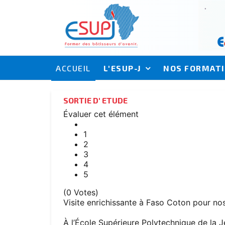
ACCUEIL
L'ESUP-J
NOS FORMAT
SORTIE D' ETUDE
Évaluer cet élément
1
2
3
4
5
(0 Votes)
Visite enrichissante à Faso Coton pour n
À l’École Supérieure Polytechnique de la 