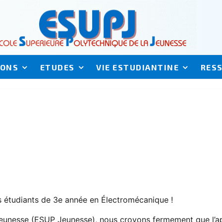
IONS
ETUDES
VIE ESTUDIANTINE
RES
os étudiants de 3e année en Électromécanique !
Jeunesse (ESUP Jeunesse), nous croyons fermement que l’ap