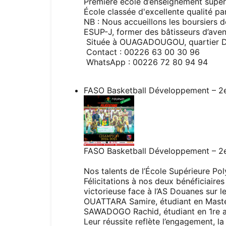
Première école d’enseignement supéri
École classée d'excellente qualité pa
NB : Nous accueillons les boursiers 
ESUP-J, former des bâtisseurs d’aveni
Située à OUAGADOUGOU, quartier D
Contact : 00226 63 00 30 96
WhatsApp : 00226 72 80 94 94
FASO Basketball Développement – 2e
FASO Basketball Développement – 2e
Nos talents de l’École Supérieure Pol
Félicitations à nos deux bénéficiair
victorieuse face à l’AS Douanes sur l
OUATTARA Samire, étudiant en Master 1
SAWADOGO Rachid, étudiant en 1re an
Leur réussite reflète l’engagement, la