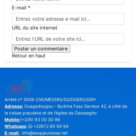
E-mail *
URL du site internet
Retour en haut
Arrêté n° 2008-236/MESSRS/SG/DGERS/DEPr
Adresse:
Ouagadougou – Burkina Faso Secteur 42, à côté de
la caisse populaire et de l’église de Dassasgho
Mobile:
(+226) 63 00 30 96
Whatsapp
:
+22672 80 94 94
.
E-mail:
info@esupjeunesse.net
.